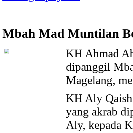
Mbah Mad Muntilan Be
KH Ahmad Abd
dipanggil Mb
Magelang, men
KH Aly Qaisha
yang akrab di
Aly, kepada 