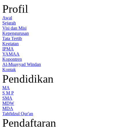
Profil
Awal
Sejarah
Visi dan Misi
Kepengurusan
Tata Tertib
Kegiatan
IPMA
YAMAA
Kopontren
Al-Muayyad Windan
Kontak
Pendidikan
MA
S M P
SMA
MDW
MDA
Tahfidzul Qur'an
Pendaftaran