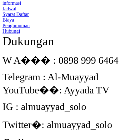
informasi
Jadwal
Syarat Daftar
Biaya
Pengumuman
Hubungi
Dukungan
W A��� : 0898 999 6464
Telegram : Al-Muayyad
YouTube��: Ayyada TV
IG : almuayyad_solo
Twitter�: almuayyad_solo