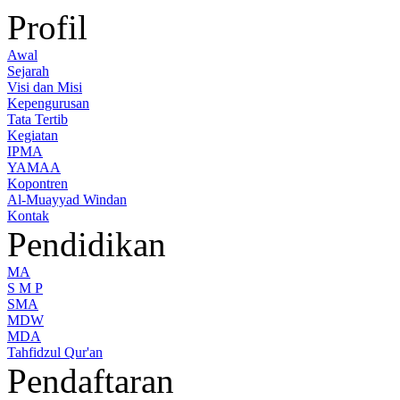
Profil
Awal
Sejarah
Visi dan Misi
Kepengurusan
Tata Tertib
Kegiatan
IPMA
YAMAA
Kopontren
Al-Muayyad Windan
Kontak
Pendidikan
MA
S M P
SMA
MDW
MDA
Tahfidzul Qur'an
Pendaftaran