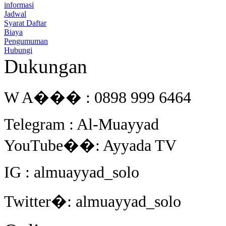
informasi
Jadwal
Syarat Daftar
Biaya
Pengumuman
Hubungi
Dukungan
W A��� : 0898 999 6464
Telegram : Al-Muayyad
YouTube��: Ayyada TV
IG : almuayyad_solo
Twitter�: almuayyad_solo