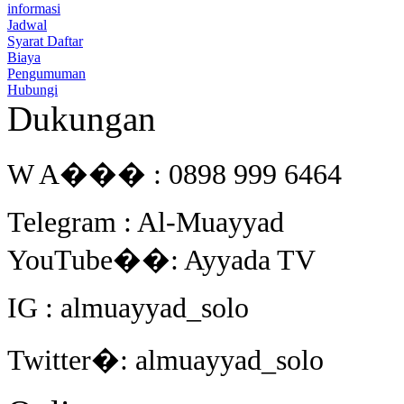
informasi
Jadwal
Syarat Daftar
Biaya
Pengumuman
Hubungi
Dukungan
W A��� : 0898 999 6464
Telegram : Al-Muayyad
YouTube��: Ayyada TV
IG : almuayyad_solo
Twitter�: almuayyad_solo