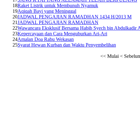
18
Raket Listrik untuk Membunuh Nyamuk
19
Aqiqah Bayi yang Meninggal
20
JADWAL PENGAJIAN RAMADHAN 1434 H/2013 M
21
JADWAL PENGAJIAN RAMADHAN
22
Wawancara Eksklusif Bersama Habib Syech bin Abdulkadir 
23
Kepercayaan dan Cara Menguburkan Ari-Ari
24
Amalan Doa Rabu Wekasan
25
Syarat Hewan Kurban dan Waktu Penyembelihan
<<
Mulai
<
Sebelu