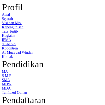
Profil
Awal
Sejarah
Visi dan Misi
Kepengurusan
Tata Tertib
Kegiatan
IPMA
YAMAA
Kopontren
Al-Muayyad Windan
Kontak
Pendidikan
MA
S M P
SMA
MDW
MDA
Tahfidzul Qur'an
Pendaftaran