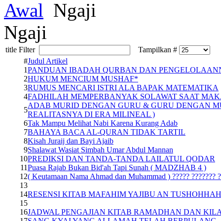
Awal
Ngaji
Ngaji
title Filter
Tampilkan #
#
Judul Artikel
1
PANDUAN IBADAH QURBAN DAN PENGELOLAAN
2
HUKUM MENCIUM MUSHAF*
3
RUMUS MENCARI ISTRI ALA BAPAK MATEMATIKA
4
FADHILAH MEMPERBANYAK SOLAWAT SAAT MAK
ADAB MURID DENGAN GURU & GURU DENGAN MU
5
REALITASNYA DI ERA MILINEAL )
6
Tak Mampu Melihat Nabi Karena Kurang Adab
7
BAHAYA BACA AL-QURAN TIDAK TARTIL
8
Kisah Juraij dan Bayi Ajaib
9
Shalawat Wasiat Simbah Umar Abdul Mannan
10
PREDIKSI DAN TANDA-TANDA LAILATUL QODAR
11
Puasa Rajab Bukan Bid'ah Tapi Sunah ( MADZHAB 4 )
12
( Keutamaan Nama Ahmad dan Muhammad ) ????? ??????? ?
13
14
RESENSI KITAB MAFAHIM YAJIBU AN TUSHOHHA
15
16
JADWAL PENGAJIAN KITAB RAMADHAN DAN KILATA
17
SANG KYAI YANG ALLAMAH TELAH BERPULANG