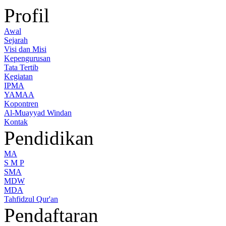
Profil
Awal
Sejarah
Visi dan Misi
Kepengurusan
Tata Tertib
Kegiatan
IPMA
YAMAA
Kopontren
Al-Muayyad Windan
Kontak
Pendidikan
MA
S M P
SMA
MDW
MDA
Tahfidzul Qur'an
Pendaftaran