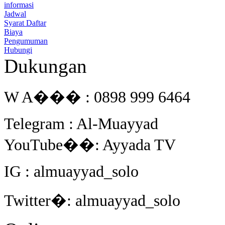
informasi
Jadwal
Syarat Daftar
Biaya
Pengumuman
Hubungi
Dukungan
W A��� : 0898 999 6464
Telegram : Al-Muayyad
YouTube��: Ayyada TV
IG : almuayyad_solo
Twitter�: almuayyad_solo