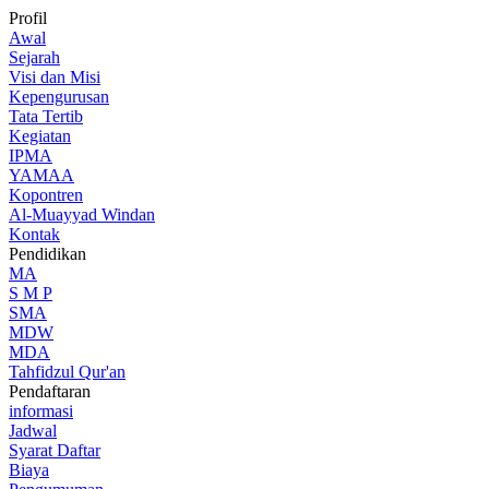
Profil
Awal
Sejarah
Visi dan Misi
Kepengurusan
Tata Tertib
Kegiatan
IPMA
YAMAA
Kopontren
Al-Muayyad Windan
Kontak
Pendidikan
MA
S M P
SMA
MDW
MDA
Tahfidzul Qur'an
Pendaftaran
informasi
Jadwal
Syarat Daftar
Biaya