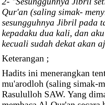
2- "Sesungguhnya Jibril se
Qur'an (saling simak- men
sesungguhnya Jibril pada 
kepadaku dua kali, dan ak
kecuali sudah dekat akan aj
Keterangan ;
Hadits ini menerangkan tent
mu'arodloh (saling simak-
Rasululloh SAW. Yang dima
membaca Al-Qur'an secara b