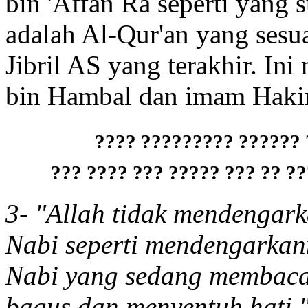
bin 'Affan Ra seperti yang s
adalah Al-Qur'an yang sesu
Jibril AS yang terakhir. I
bin Hambal dan imam Hak
???? ???????? ????? ??
???? ???????? ?? ??? ????? 
3- "Allah tidak mendengark
Nabi seperti mendengarkan
Nabi yang sedang membaca
bagus dan menyentuh hati "