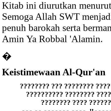
Kitab ini diurutkan menurut
Semoga Allah SWT menjadik
penuh barokah serta berman
Amin Ya Robbal 'Alamin.
�
Keistimewaan Al-Qur'an
1- "??? ???? ?????????????
????? ???????? ?????????
???????? ????????? 