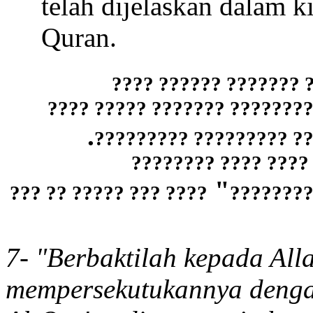
telah dijelaskan dalam k
Quran.
???????? ????? ?????
?????????? ????????? ?????
.
???? ???????? ????????
????????? ????????
"
???? ??? ????? ?? ???
????????
7- "Berbaktilah kepada All
mempersekutukannya dengan