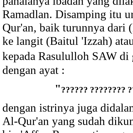
pahalanya ibadah yang dila
Ramadlan. Disamping itu u
Qur'an, baik turunnya dari
ke langit (Baitul 'Izzah) ata
kepada Rasululloh SAW di 
dengan ayat :
"
???????? ??????? 
dengan istrinya juga dida
Al-Qur'an yang sudah diku