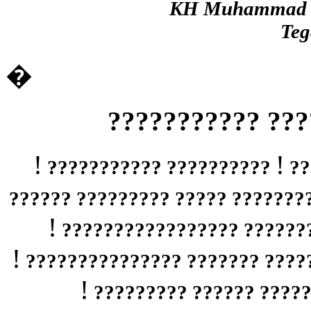
KH Muhammad bi
Teg
�
?????? ????? ??
!
!
?????????? ???????????
??
????????? ????? ????????? ????
!
?????????? ????????? ????
!
???????? ??????????? ???????
!
???????? ???? ????????