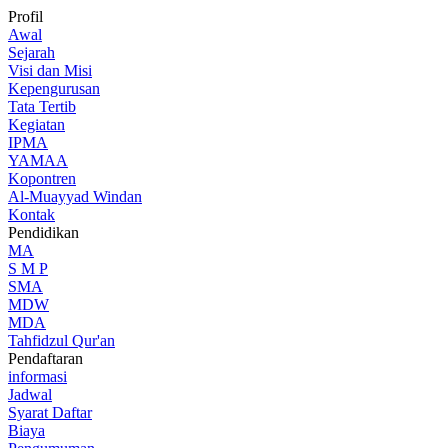
Profil
Awal
Sejarah
Visi dan Misi
Kepengurusan
Tata Tertib
Kegiatan
IPMA
YAMAA
Kopontren
Al-Muayyad Windan
Kontak
Pendidikan
MA
S M P
SMA
MDW
MDA
Tahfidzul Qur'an
Pendaftaran
informasi
Jadwal
Syarat Daftar
Biaya