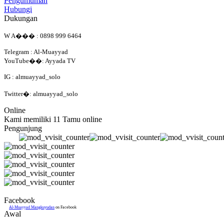
Pengumuman
Hubungi
Dukungan
W A��� : 0898 999 6464
Telegram : Al-Muayyad
YouTube��: Ayyada TV
IG : almuayyad_solo
Twitter�: almuayyad_solo
Online
Kami memiliki 11 Tamu online
Pengunjung
Facebook
Al-Muayyad Mangkuyudan
on Facebook
Awal