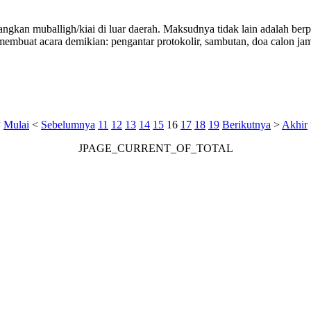
gkan muballigh/kiai di luar daerah. Maksudnya tidak lain adalah ber
membuat acara demikian: pengantar protokolir, sambutan, doa calon ja
<
Mulai
<
Sebelumnya
11
12
13
14
15
16
17
18
19
Berikutnya
>
Akhir
JPAGE_CURRENT_OF_TOTAL