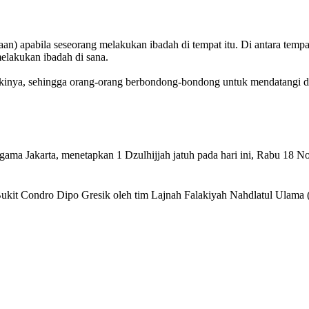
an) apabila seseorang melakukan ibadah di tempat itu. Di antara temp
elakukan ibadah di sana.
kinya, sehingga orang-orang berbondong-bondong untuk mendatangi da
ama Jakarta, menetapkan 1 Dzulhijjah jatuh pada hari ini, Rabu 18 N
i Bukit Condro Dipo Gresik oleh tim Lajnah Falakiyah Nahdlatul Ulama