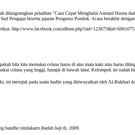
elah dilangsungkan pelatihan "Cara Cepat Menghafal Asmaul Husna d
n Staf Pengajar beserta jajaran Pengurus Pondok. Acara berakhir deng
n berikut. http://www.facebook.com/album.php?aid=123875&id=6061075
ah bila kita memakai celana harus di atas mata kaki atau harus diting
akai celana yang tinggi, hampir di bawah lutut. Kelompok ini sudah
aki, ini merujuk pada suatu hadits yang diriwayatkan oleh Al-Bukhari
bandhe nindakaen ibadah haji th. 2009.