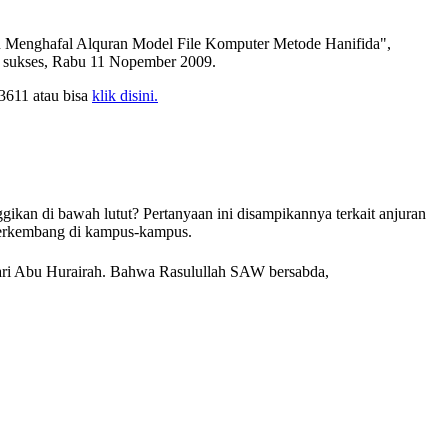
an Menghafal Alquran Model File Komputer Metode Hanifida",
an sukses, Rabu 11 Nopember 2009.
3611 atau bisa
klik disini.
gikan di bawah lutut? Pertanyaan ini disampikannya terkait anjuran
 berkembang di kampus-kampus.
 dari Abu Hurairah. Bahwa Rasulullah SAW bersabda,