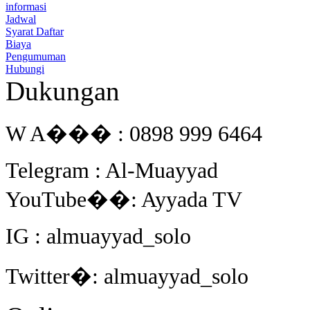
informasi
Jadwal
Syarat Daftar
Biaya
Pengumuman
Hubungi
Dukungan
W A��� : 0898 999 6464
Telegram : Al-Muayyad
YouTube��: Ayyada TV
IG : almuayyad_solo
Twitter�: almuayyad_solo