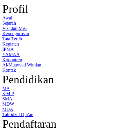
Profil
Awal
Sejarah
Visi dan Misi
Kepengurusan
Tata Tertib
Kegiatan
IPMA
YAMAA
Kopontren
Al-Muayyad Windan
Kontak
Pendidikan
MA
S M P
SMA
MDW
MDA
Tahfidzul Qur'an
Pendaftaran