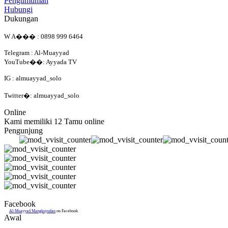
Pengumuman
Hubungi
Dukungan
W A��� : 0898 999 6464
Telegram : Al-Muayyad
YouTube��: Ayyada TV
IG : almuayyad_solo
Twitter�: almuayyad_solo
Online
Kami memiliki 12 Tamu online
Pengunjung
Facebook
Al-Muayyad Mangkuyudan
on Facebook
Awal