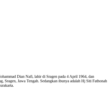
M
o
hammad Dian Nafi, lahir di
Sragen pada 4 April 1964, dan
ng, Sragen, Jawa Tengah. Sedangkan ibunya
adalah
Hj
Siti Fathonah
rakarta.