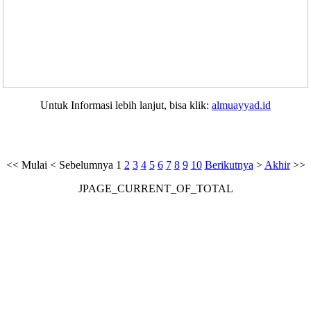
Untuk Informasi lebih lanjut, bisa klik:
almuayyad.id
<<
Mulai
<
Sebelumnya
1
2
3
4
5
6
7
8
9
10
Berikutnya
>
Akhir
>>
JPAGE_CURRENT_OF_TOTAL