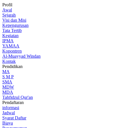
Profil
Awal
Sejarah
Visi dan Misi
Kepengurusan
Tata Tertib
Kegiatan
IPMA
YAMAA
Kopontren
Al-Muayyad Windan
Kontak
Pendidikan
MA
S M P
SMA
MDW
MDA
Tahfidzul Qur'an
Pendaftaran
informasi
Jadwal
Syarat Daftar
Biaya