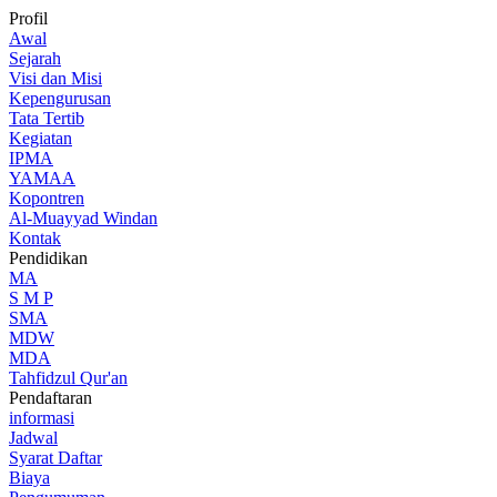
Profil
Awal
Sejarah
Visi dan Misi
Kepengurusan
Tata Tertib
Kegiatan
IPMA
YAMAA
Kopontren
Al-Muayyad Windan
Kontak
Pendidikan
MA
S M P
SMA
MDW
MDA
Tahfidzul Qur'an
Pendaftaran
informasi
Jadwal
Syarat Daftar
Biaya