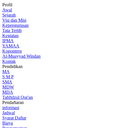
Profil
Awal
Sejarah
Visi dan Misi
Kepengurusan
Tata Tertib
Kegiatan
IPMA
YAMAA
Kopontren
Al-Muayyad Windan
Kontak
Pendidikan
MA
S M P
SMA
MDW
MDA
Tahfidzul Qur'an
Pendaftaran
informasi
Jadwal
Syarat Daftar
Biaya