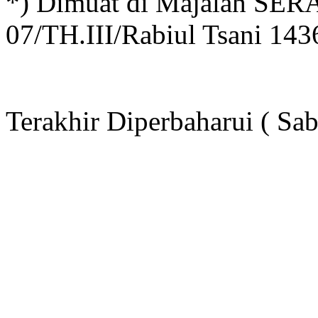
*) Dimuat di Majalah S
07/TH.III/Rabiul Tsani 143
Terakhir Diperbaharui ( Sa