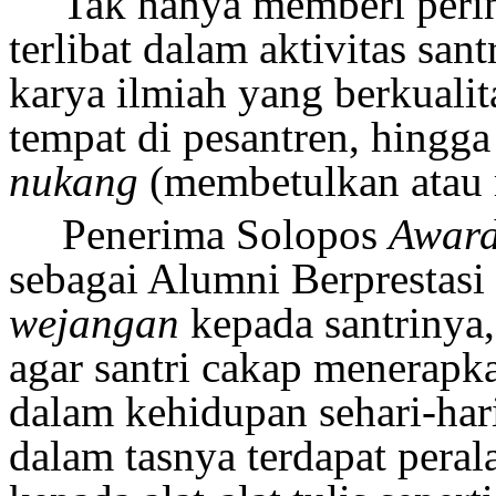
Tak hanya memberi peri
terlibat dalam aktivitas sant
karya ilmiah yang berkuali
tempat di pesantren, hingg
nukang
(
membetulkan atau
Penerima Solopos
Awar
sebagai Alumni Berprestasi
wejangan
kepada santrinya,
agar santri
cakap
men
erapk
dalam kehidupan sehari-har
dalam tasnya terdapat pera