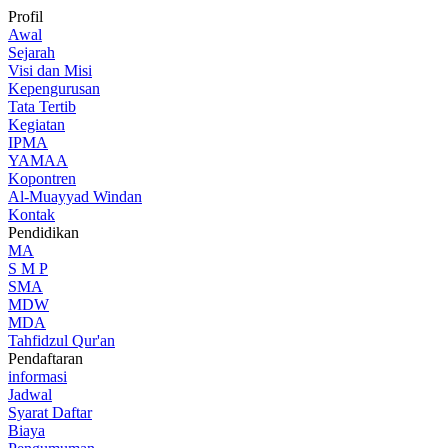
Profil
Awal
Sejarah
Visi dan Misi
Kepengurusan
Tata Tertib
Kegiatan
IPMA
YAMAA
Kopontren
Al-Muayyad Windan
Kontak
Pendidikan
MA
S M P
SMA
MDW
MDA
Tahfidzul Qur'an
Pendaftaran
informasi
Jadwal
Syarat Daftar
Biaya