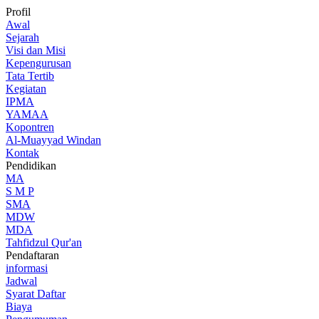
Profil
Awal
Sejarah
Visi dan Misi
Kepengurusan
Tata Tertib
Kegiatan
IPMA
YAMAA
Kopontren
Al-Muayyad Windan
Kontak
Pendidikan
MA
S M P
SMA
MDW
MDA
Tahfidzul Qur'an
Pendaftaran
informasi
Jadwal
Syarat Daftar
Biaya