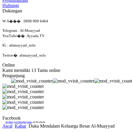
Pengumuman
Hubungi
Dukungan
W A��� : 0898 999 6464
Telegram : Al-Muayyad
YouTube��: Ayyada TV
IG : almuayyad_solo
Twitter�: almuayyad_solo
Online
Kami memiliki 13 Tamu online
Pengunjung
Facebook
Al-Muayyad Mangkuyudan
on Facebook
Awal
Kabar
Duka Mendalam Keluarga Besar Al-Muayyad