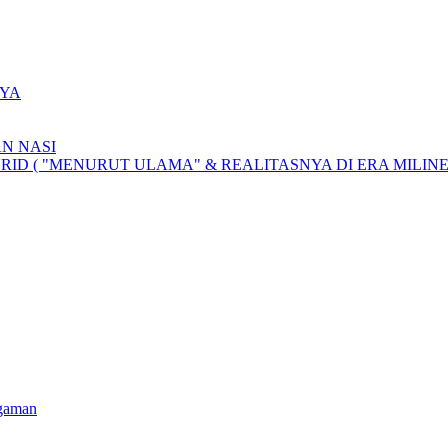
YA
N NASI
D ( "MENURUT ULAMA" & REALITASNYA DI ERA MILINE
agaman