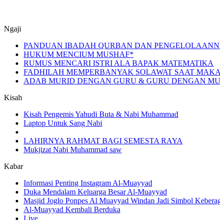
Ngaji
PANDUAN IBADAH QURBAN DAN PENGELOLAANN
HUKUM MENCIUM MUSHAF*
RUMUS MENCARI ISTRI ALA BAPAK MATEMATIKA
FADHILAH MEMPERBANYAK SOLAWAT SAAT MAKA
ADAB MURID DENGAN GURU & GURU DENGAN MURI
Kisah
Kisah Pengemis Yahudi Buta & Nabi Muhammad
Laptop Untuk Sang Nabi
LAHIRNYA RAHMAT BAGI SEMESTA RAYA
Mukjizat Nabi Muhammad saw
Kabar
Informasi Penting Instagram Al-Muayyad
Duka Mendalam Keluarga Besar Al-Muayyad
Masjid Joglo Ponpes Al Muayyad Windan Jadi Simbol Keber
Al-Muayyad Kembali Berduka
Live