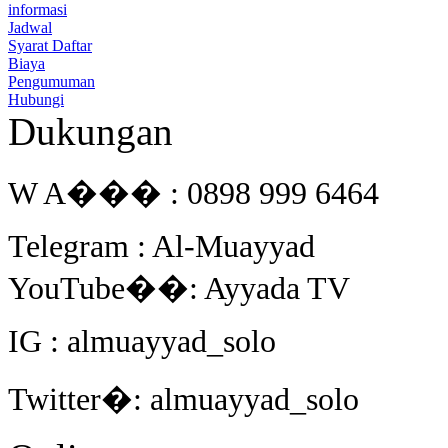
informasi
Jadwal
Syarat Daftar
Biaya
Pengumuman
Hubungi
Dukungan
W A��� : 0898 999 6464
Telegram : Al-Muayyad
YouTube��: Ayyada TV
IG : almuayyad_solo
Twitter�: almuayyad_solo