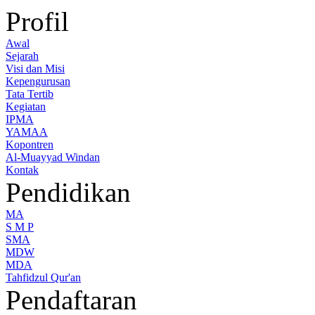
Profil
Awal
Sejarah
Visi dan Misi
Kepengurusan
Tata Tertib
Kegiatan
IPMA
YAMAA
Kopontren
Al-Muayyad Windan
Kontak
Pendidikan
MA
S M P
SMA
MDW
MDA
Tahfidzul Qur'an
Pendaftaran