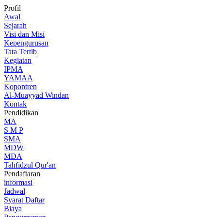
Profil
Awal
Sejarah
Visi dan Misi
Kepengurusan
Tata Tertib
Kegiatan
IPMA
YAMAA
Kopontren
Al-Muayyad Windan
Kontak
Pendidikan
MA
S M P
SMA
MDW
MDA
Tahfidzul Qur'an
Pendaftaran
informasi
Jadwal
Syarat Daftar
Biaya