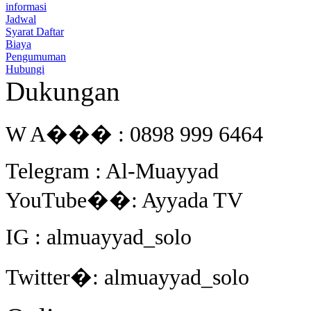
informasi
Jadwal
Syarat Daftar
Biaya
Pengumuman
Hubungi
Dukungan
W A��� : 0898 999 6464
Telegram : Al-Muayyad
YouTube��: Ayyada TV
IG : almuayyad_solo
Twitter�: almuayyad_solo