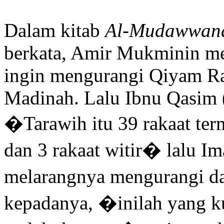
Dalam kitab
Al-Mudawwana
berkata, Amir Mukminin me
ingin mengurangi Qiyam R
Madinah. Lalu Ibnu Qasim 
�Tarawih itu 39 rakaat term
dan 3 rakaat witir� lalu 
melarangnya mengurangi da
kepadanya, �inilah yang k