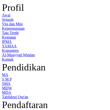
Profil
Awal
Sejarah
Visi dan Misi
Kepengurusan
Tata Tertib
Kegiatan
IPMA
YAMAA
Kopontren
Al-Muayyad Windan
Kontak
Pendidikan
MA
S M P
SMA
MDW
MDA
Tahfidzul Qur'an
Pendaftaran