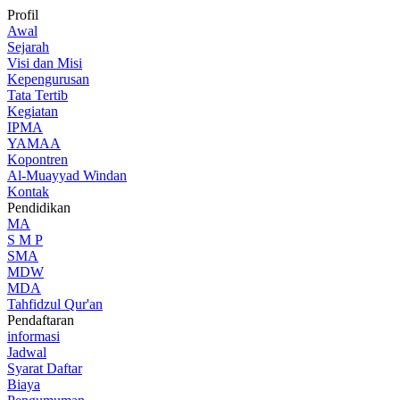
Profil
Awal
Sejarah
Visi dan Misi
Kepengurusan
Tata Tertib
Kegiatan
IPMA
YAMAA
Kopontren
Al-Muayyad Windan
Kontak
Pendidikan
MA
S M P
SMA
MDW
MDA
Tahfidzul Qur'an
Pendaftaran
informasi
Jadwal
Syarat Daftar
Biaya